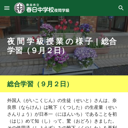
Skip to main content
Skip to navigation
夜 間 学 級 授 業 の 様 子
|
総合
学習（９月２日）
総合学習（９月２日）
外国人（がいこくじん）の生徒（せいと）さんは、奈
良県（ならけん）は靴下（くつした）の生産量（せい
さんりょう）が日本一（にほんいち）であることを初
（はじ）めて知（し）って、驚（おどろ）きました。
その使用済（しようず）みの靴下（くつした）を再利